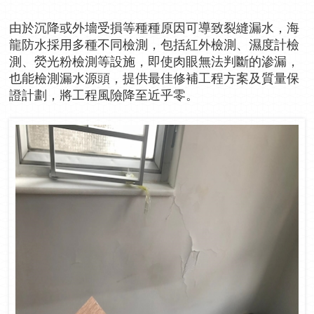
由於沉降或外墻受損等種種原因可導致裂縫漏水，海
龍防水採用多種不同檢測，包括紅外檢測、濕度計檢
測、熒光粉檢測等設施，即使肉眼無法判斷的渗漏，
也能檢測漏水源頭，提供最佳修補工程方案及質量保
證計劃，將工程風險降至近乎零。